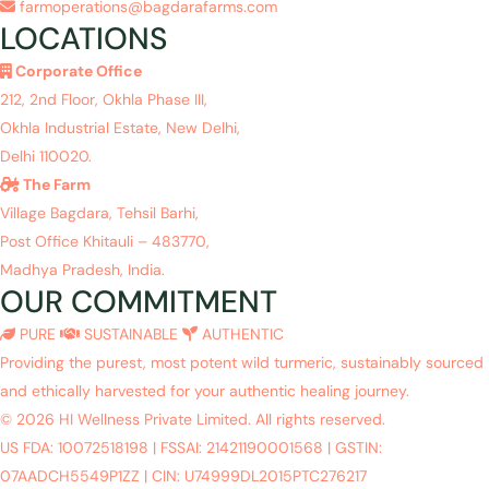
farmoperations@bagdarafarms.com
LOCATIONS
Corporate Office
212, 2nd Floor, Okhla Phase III,
Okhla Industrial Estate, New Delhi,
Delhi 110020.
The Farm
Village Bagdara, Tehsil Barhi,
Post Office Khitauli – 483770,
Madhya Pradesh, India.
OUR COMMITMENT
PURE
SUSTAINABLE
AUTHENTIC
Providing the purest, most potent wild turmeric, sustainably sourced
and ethically harvested for your authentic healing journey.
© 2026 HI Wellness Private Limited. All rights reserved.
US FDA: 10072518198
|
FSSAI: 21421190001568
|
GSTIN:
07AADCH5549P1ZZ
|
CIN: U74999DL2015PTC276217