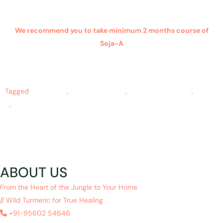
We recommend you to take minimum 2 months course of
Soja-A
Tagged
buy soja-A
,
Chronic Insomnia
,
Insomnia treatment
,
Soja-
A
,
अनिद्रा
ABOUT US
From the Heart of the Jungle to Your Home
// Wild Turmeric for True Healing
+91-95602 54646