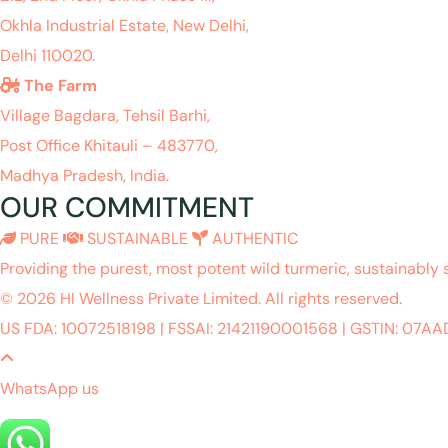
Okhla Industrial Estate, New Delhi,
Delhi 110020.
The Farm
Village Bagdara, Tehsil Barhi,
Post Office Khitauli – 483770,
Madhya Pradesh, India.
OUR COMMITMENT
PURE
SUSTAINABLE
AUTHENTIC
Providing the purest, most potent wild turmeric, sustainably 
© 2026 HI Wellness Private Limited. All rights reserved.
US FDA: 10072518198
|
FSSAI: 21421190001568
|
GSTIN: 07A
WhatsApp us