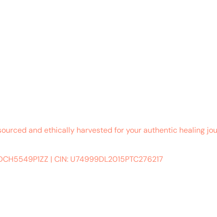
sourced and ethically harvested for your authentic healing jou
ADCH5549P1ZZ
|
CIN: U74999DL2015PTC276217