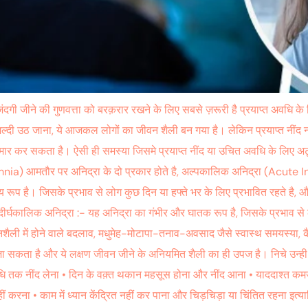
ंदगी जीने की गुणवत्ता को बरक़रार रखने के लिए सबसे ज़रूरी है प्रयाप्त अवधि के 
ल्दी उठ जाना, ये आजकल लोगों का जीवन शैली बन गया है। लेकिन प्रयाप्त नींद 
और बीमार कर सकता है। ऐसी ही समस्या जिसमे प्रयाप्त नींद या उचित अवधि के लिए 
Insomnia) आमतौर पर अनिद्रा के दो प्रकार होते है, अल्पकालिक अनिद्रा (Acu
प है। जिसके प्रभाव से लोग कुछ दिन या हफ्ते भर के लिए प्रभावित रहते है, और
ै। दीर्घकालिक अनिद्रा :- यह अनिद्रा का गंभीर और घातक रूप है, जिसके प्रभा
ैली में होने वाले बदलाव, मधुमेह-मोटापा-तनाव-अवसाद जैसे स्वास्थ समयस्या, कैफ
 सकता है और ये लक्षण जीवन जीने के अनियमित शैली का ही उपज है। निचे उन्ही कुछ 
 तक नींद लेना • दिन के वक़्त थकान महसूस होना और नींद आना • याददाश्त कमजो
नहीं करना • काम में ध्यान केंद्रित नहीं कर पाना और चिड़चिड़ा या चिंतित रहना 