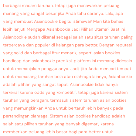
berbagai macam taruhan, tetapi juga menawarkan peluang
menang yang sangat besar jika Anda tahu caranya. Lalu, apa
yang membuat Asianbookie begitu istimewa? Mari kita bahas
lebih lanjut! Mengapa Asianbookie Jadi Pilihan Utama? Saat ini,
Asianbookie sudah dikenal sebagai salah satu situs taruhan paling
terpercaya dan populer di kalangan para bettor. Dengan reputasi
yang solid dan berbagai fitur menarik, seperti asian bookies
handicap dan asianbookie prediksi, platform ini memang didesain
untuk memanjakan penggunanya. Jadi, jika Anda mencari tempat
untuk memasang taruhan bola atau olahraga lainnya, Asianbookie
adalah pilihan yang sangat tepat. Asianbookie tidak hanya
terkenal karena odds yang kompetitif, tetapi juga karena sistem
taruhan yang beragam, termasuk sistem taruhan asian bookies
yang memungkinkan Anda untuk bertaruh lebih banyak pada
pertandingan olahraga. Sistem asian bookies handicap adalah
salah satu pilihan taruhan yang banyak digemari, karena
memberikan peluang lebih besar bagi para bettor untuk