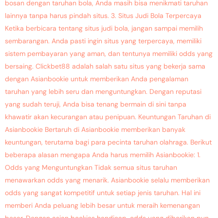
bosan dengan taruhan bola, Anda masih bisa menikmati taruhan
lainnya tanpa harus pindah situs. 3. Situs Judi Bola Terpercaya
Ketika berbicara tentang situs judi bola, jangan sampai memilih
sembarangan. Anda pasti ingin situs yang terpercaya, memiliki
sistem pembayaran yang aman, dan tentunya memiliki odds yang
bersaing. Clickbet88 adalah salah satu situs yang bekerja sama
dengan Asianbookie untuk memberikan Anda pengalaman
taruhan yang lebih seru dan menguntungkan. Dengan reputasi
yang sudah teruji, Anda bisa tenang bermain di sini tanpa
khawatir akan kecurangan atau penipuan. Keuntungan Taruhan di
Asianbookie Bertaruh di Asianbookie memberikan banyak
keuntungan, terutama bagi para pecinta taruhan olahraga. Berikut
beberapa alasan mengapa Anda harus memilih Asianbookie: 1.
Odds yang Menguntungkan Tidak semua situs taruhan
menawarkan odds yang menarik. Asianbookie selalu memberikan
odds yang sangat kompetitif untuk setiap jenis taruhan. Hal ini
memberi Anda peluang lebih besar untuk meraih kemenangan