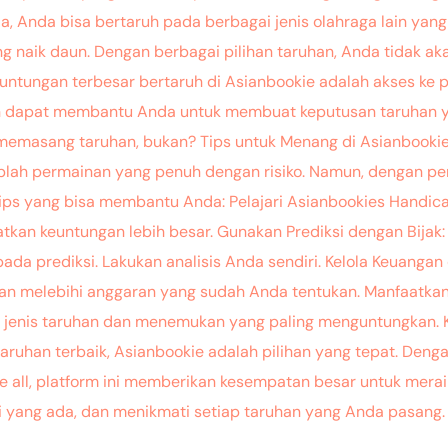
a, Anda bisa bertaruh pada berbagai jenis olahraga lain yang 
ng naik daun. Dengan berbagai pilihan taruhan, Anda tidak a
Keuntungan terbesar bertaruh di Asianbookie adalah akses ke p
an dapat membantu Anda untuk membuat keputusan taruhan yan
m memasang taruhan, bukan? Tips untuk Menang di Asianbook
aplah permainan yang penuh dengan risiko. Namun, dengan p
ps yang bisa membantu Anda: Pelajari Asianbookies Handica
kan keuntungan lebih besar. Gunakan Prediksi dengan Bijak:
da prediksi. Lakukan analisis Anda sendiri. Kelola Keuangan
an melebihi anggaran yang sudah Anda tentukan. Manfaatkan
i jenis taruhan dan menemukan yang paling menguntungkan. 
uhan terbaik, Asianbookie adalah pilihan yang tepat. Dengan
ie all, platform ini memberikan kesempatan besar untuk mera
i yang ada, dan menikmati setiap taruhan yang Anda pasang