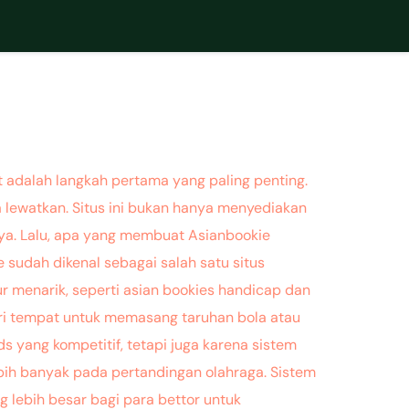
ahraga
t adalah langkah pertama yang paling penting.
a lewatkan. Situs ini bukan hanya menyediakan
ya. Lalu, apa yang membuat Asianbookie
e sudah dikenal sebagai salah satu situs
ur menarik, seperti asian bookies handicap dan
ari tempat untuk memasang taruhan bola atau
s yang kompetitif, tetapi juga karena sistem
bih banyak pada pertandingan olahraga. Sistem
 lebih besar bagi para bettor untuk