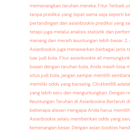
memenangkan taruhan mereka. Fitur Terbaik ya
tanpa prediksi yang tepat sama saja seperti 
pertandingan dan asianbookie prediksi yang s
tetapi juga melalui analisis statistik dan per
menang dan meraih keuntungan lebih besar. 2.
Asianbookie juga menawarkan berbagai jenis ta
luar judi bola. Fitur asianbookie all memungkin
bosan dengan taruhan bola, Anda masih bisa men
situs judi bola, jangan sampai memilih sembar
memiliki odds yang bersaing. Clickbet88 adal
yang lebih seru dan menguntungkan. Dengan rep
Keuntungan Taruhan di Asianbookie Bertaruh d
beberapa alasan mengapa Anda harus memilih 
Asianbookie selalu memberikan odds yang sanga
kemenangan besar. Dengan asian bookies hand