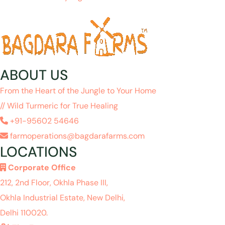
ABOUT US
From the Heart of the Jungle to Your Home
// Wild Turmeric for True Healing
+91-95602 54646
farmoperations@bagdarafarms.com
LOCATIONS
Corporate Office
212, 2nd Floor, Okhla Phase III,
Okhla Industrial Estate, New Delhi,
Delhi 110020.